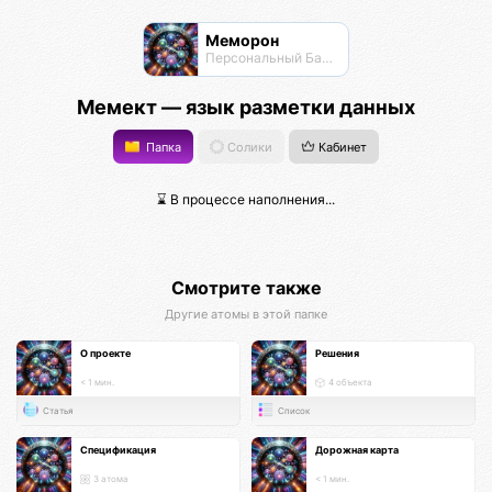
Меморон
Персональный Банк Памяти
Мемект — язык разметки данных
Папка
Солики
Кабинет
⌛ В процессе наполнения...
Смотрите также
Другие атомы в этой папке
О проекте
Решения
< 1 мин.
4 объекта
Статья
Список
Спецификация
Дорожная карта
3 атома
< 1 мин.