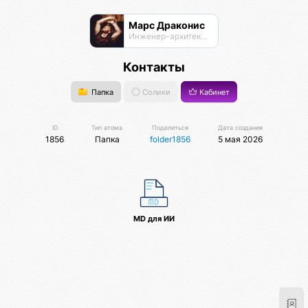
Марс Драконис
Инженер-архитектор
Контакты
Папка
Солики
Кабинет
ID
Тип атома
Поделиться
Дата создания
1856
Папка
folder1856
5 мая 2026
MD для ИИ