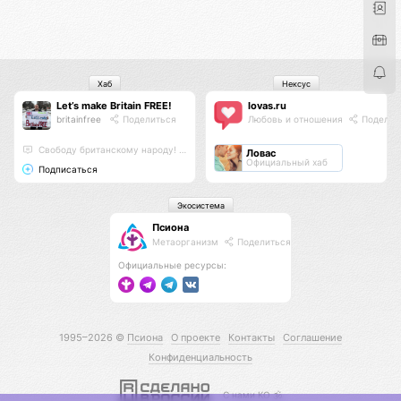
Хаб
Нексус
Let’s make Britain FREE!
lovas.ru
britainfree
Поделиться
Любовь и отношения
Поделит
Свободу британскому народу! #letsmakebritainfree #lmbf
Ловас
Официальный хаб
Подписаться
Экосистема
Псиона
Метаорганизм
Поделиться
Официальные ресурсы:
1995–2026 ©
Псиона
О проекте
Контакты
Соглашение
Конфиденциальность
С нами КО 🕉️