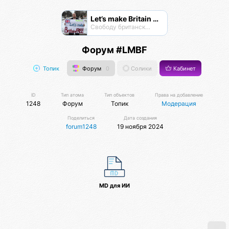
Let’s make Britain FREE!
Свободу британскому народу! #letsmakebritainfree #lmbf
Форум #LMBF
Топик
Форум
0
Солики
Кабинет
ID
Тип атома
Тип объектов
Права на добавление
1248
Форум
Топик
Модерация
Поделиться
Дата создания
forum1248
19 ноября 2024
MD для ИИ