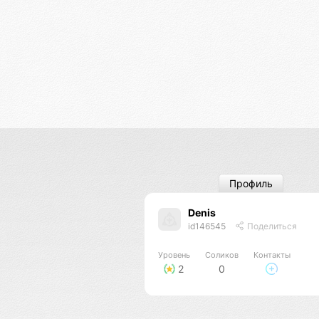
Профиль
Denis
id146545
Поделиться
Уровень
Соликов
Контакты
2
0