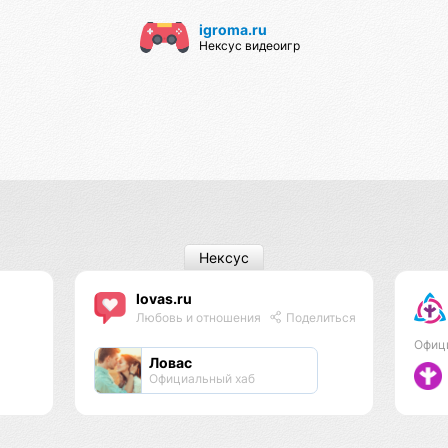
igroma.ru
Нексус видеоигр
Нексус
lovas.ru
Любовь и отношения
Поделиться
Офиц
Ловас
Официальный хаб