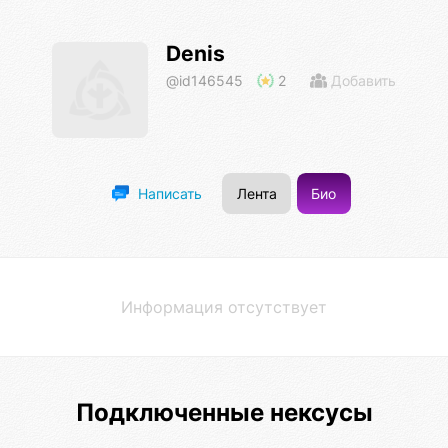
Denis
@id146545
2
Добавить
Лента
Био
Написать
Информация отсутствует
Подключенные нексусы