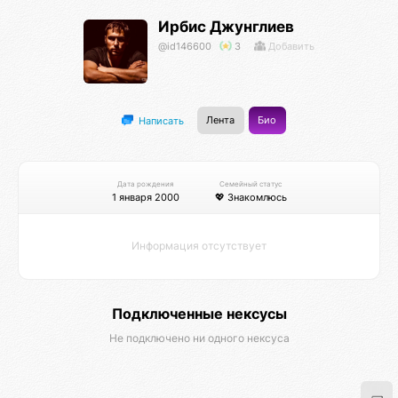
Ирбис Джунглиев
@id146600
3
Добавить
Лента
Био
Написать
Дата рождения
Семейный статус
1 января 2000
💖 Знакомлюсь
Информация отсутствует
Подключенные нексусы
Не подключено ни одного нексуса