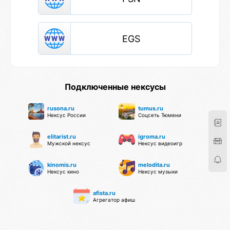
EGS
Подключенные нексусы
rusona.ru
tumus.ru
Нексус России
Соцсеть Тюмени
elitarist.ru
igroma.ru
Мужской нексус
Нексус видеоигр
kinomis.ru
melodita.ru
Нексус кино
Нексус музыки
afista.ru
Агрегатор афиш