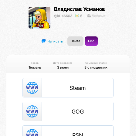
Владислав Усманов
@id146603
6
Добавить
Лента
Био
Написать
Город
Дата рождения
Семейный статус
Тюмень
3 июня
В отношениях
Steam
GOG
PSN