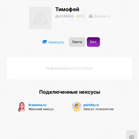
Тимофей
@id146663
3
Добавить
Лента
Био
Написать
Информация отсутствует
Подключенные нексусы
krasona.ru
psivita.ru
Женский нексус
Нексус психологии