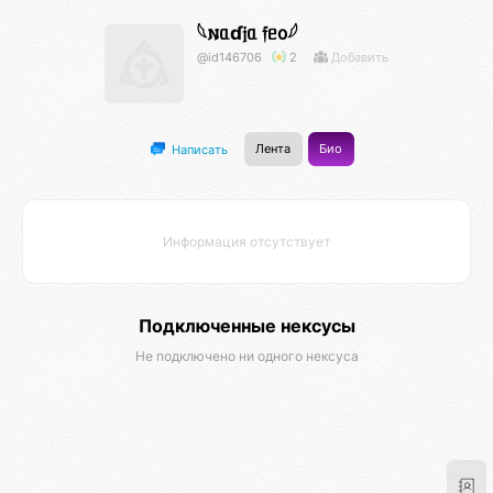
𓆩𐌽ᥲɗ𝔧ᥲ 𝔣ᥱ᧐𓆪
@id146706
2
Добавить
Лента
Био
Написать
Информация отсутствует
Подключенные нексусы
Не подключено ни одного нексуса