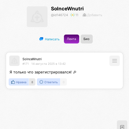
SolnceWnutri
@id146724
11
Добавить
Лента
Био
Написать
SolnceWnutri
#171
14 августа 2025 в 13:42
Я только что зарегистрировался! 🎉
Нравка
8
Ответить
0