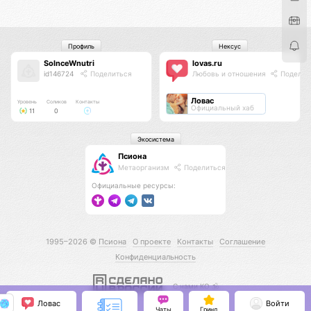
Профиль
Нексус
SolnceWnutri
lovas.ru
id146724
Поделиться
Любовь и отношения
Поделит
Ловас
Уровень
Соликов
Контакты
Официальный хаб
11
0
Экосистема
Псиона
Метаорганизм
Поделиться
Официальные ресурсы:
1995–2026 ©
Псиона
О проекте
Контакты
Соглашение
Конфиденциальность
С нами КО 🕉️
Ловас
Войти
Чаты
Гринд