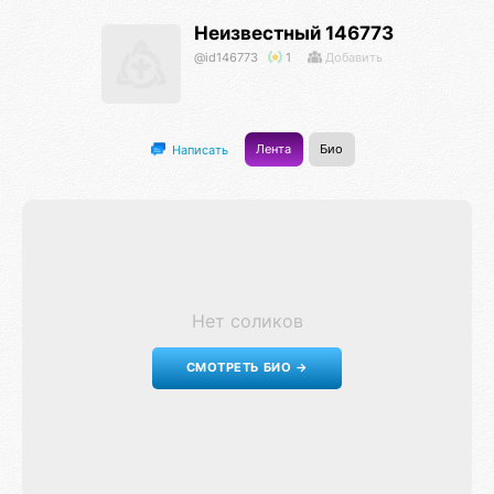
Неизвестный 146773
@id146773
1
Добавить
Лента
Био
Написать
Нет соликов
СМОТРЕТЬ БИО →