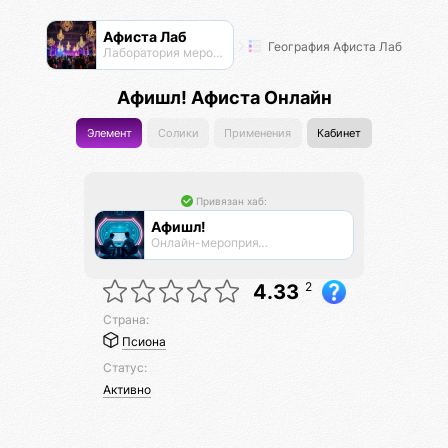
Афиста Лаб
География Афиста Лаб
Лаборатория мероприятий
Афишл! Афиста Онлайн
Элемент
Солики
Применения
Кабинет
Привязан хаб:
Афишл!
Онлайн-мероприятия Афиста Лаб
2
4.33
Страна:
Псиона
Статус:
Активно