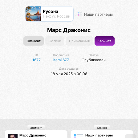
Русона
Наши партнёры
Нексус России
Марс Драконис
Элемент
Солики
Применения
Кабинет
ID
Поделиться
Статус
1677
item1677
Опубликован
Дата создания
18 мая 2025 в 00:08
Элемент
Список
Марс Драконис
Наши партнёры