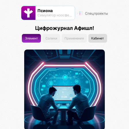
Псиона
Спецпроекты
Cимулятор ноосферы
Цифрожурнал Афишл!
Элемент
Солики
Применения
Кабинет