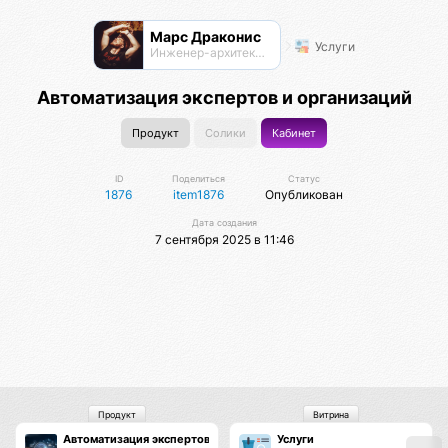
Марс Драконис
Услуги
Инженер-архитектор
Автоматизация экспертов и организаций
Продукт
Солики
Кабинет
ID
Поделиться
Статус
1876
item1876
Опубликован
Дата создания
7 сентября 2025 в 11:46
Продукт
Витрина
Автоматизация экспертов и организаций
Услуги