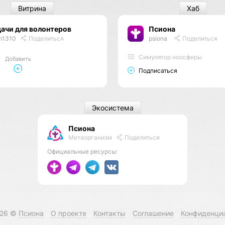
Витрина
Хаб
ачи для волонтеров
Псиона
m1310
Поделиться
psiona
Поделиться
Cимулятор ноосферы
Добавить
Подписаться
Экосистема
Псиона
Метаорганизм
Поделиться
Официальные ресурсы:
026 ©
Псиона
О проекте
Контакты
Соглашение
Конфиденци