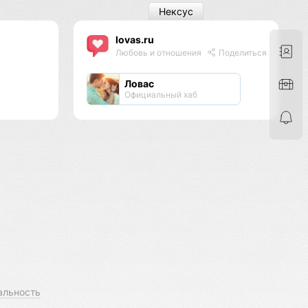
Нексус
lovas.ru
Любовь и отношения
Поделиться
Ловас
Официальный хаб
альность