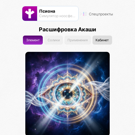
Псиона
Спецпроекты
Cимулятор ноосферы
Расшифровка Акаши
Элемент
Солики
Применения
Кабинет