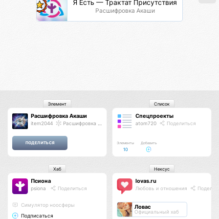
Я Есть — Трактат Присутствия
Расшифровка Акаши
Элемент
Список
Расшифровка Акаши
Спецпроекты
item2044
Расшифровка Акаши
atom720
Поделиться
Элементы
Добавить
10
Хаб
Нексус
Псиона
lovas.ru
psiona
Поделиться
Любовь и отношения
Поделит
Cимулятор ноосферы
Ловас
Официальный хаб
Подписаться