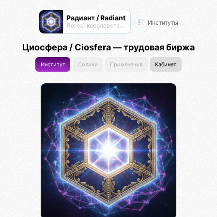
Радиант / Radiant
Институты
Логос-королевство циоков
Циосфера / Ciosfera — трудовая биржа
Институт
Солики
Применения
Кабинет