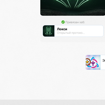
Привязан хаб:
Локси
Открытый протокол маскировки трафика
Э