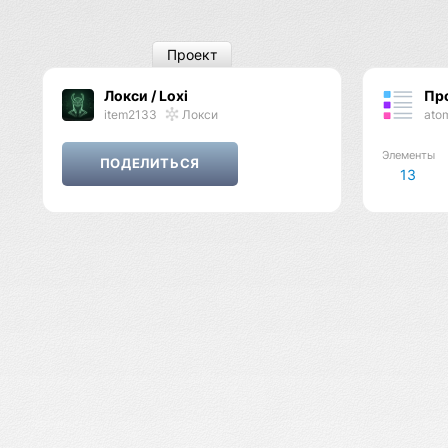
Проект
Локси / Loxi
Пр
item2133
Локси
ato
Элементы
13