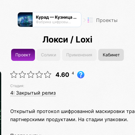
Курад — Кузница Радианта
Проекты
Фабрика цифровых технологий
Локси / Loxi
Проект
Солики
Применения
Кабинет
4
4.60
Стадия:
4: Закрытый релиз
Открытый протокол шифрованной маскировки траф
партнерскими продуктами. На стадии упаковки.