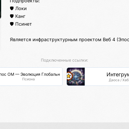
Подпроекты:
🛡️ Локи
🛡️ Канг
🛡️ Псинет
Является инфраструктурным проектом Веб 4 (Эпос
Подключенные ссылки:
Интегру
пос ОМ — Эволюция Глобальной Сети
Псиона
Даоса / Хаб