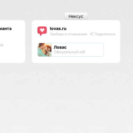
Нексус
ианта
lovas.ru
Любовь и отношения
Поделиться
ий
Ловас
Официальный хаб