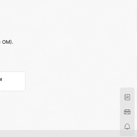
 ОМ).
м