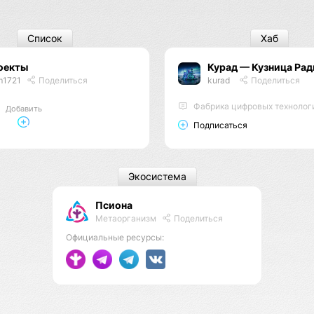
Список
Хаб
оекты
Курад — Кузница Рад
m1721
Поделиться
kurad
Поделиться
Фабрика цифровых технолог
Добавить
Подписаться
Экосистема
Псиона
Метаорганизм
Поделиться
Официальные ресурсы: