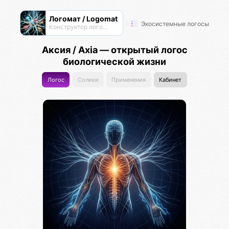
Логомат / Logomat
Экосистемные логосы
Конструктор логосов
Аксия / Axia — открытый логос
биологической жизни
Логос
Солики
Применения
Кабинет