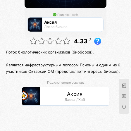
Привязан хаб:
Аксия
Логос биоков
2
4.33
Логос биологических организмов (биоборов).
Является инфраструктурным логосом Псионы и одним из 6
участников Октархии ОМ (представляет интересы биоков).
Подключенные ссылки:
Аксия
Даоса / Хаб