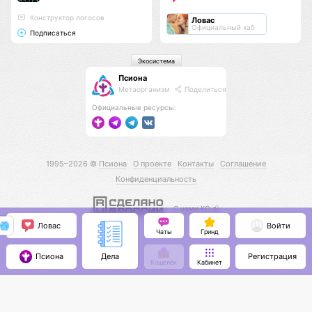
Конструктор логосов
Ловас
Официальный хаб
Подписаться
Экосистема
Псиона
Метаорганизм
Поделиться
Официальные ресурсы:
1995–2026 ©
Псиона
О проекте
Контакты
Соглашение
Конфиденциальность
С нами КО 🕉️
Ловас
Войти
Чаты
Гринд
Псиона
Регистрация
Дела
Кошелёк
Кабинет