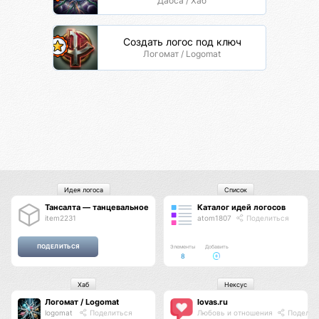
Даоса / Хаб
Создать логос под ключ
Логомат / Logomat
Идея логоса
Список
Тансалта — танцевальное королевство
Каталог идей логосов
item2231
atom1807
Поделиться
Элементы
Добавить
8
Хаб
Нексус
Логомат / Logomat
lovas.ru
logomat
Поделиться
Любовь и отношения
Поделит