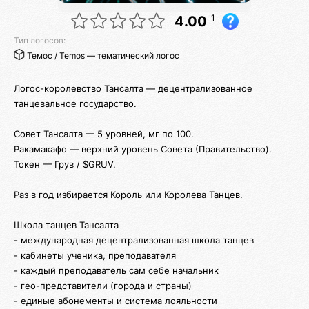
1
4.00
Тип логосов:
Темос / Temos — тематический логос
Логос-королевство Тансалта — децентрализованное
танцевальное государство.
Совет Тансалта — 5 уровней, мг по 100.
Ракамакафо — верхний уровень Совета (Правительство).
Токен — Грув / $GRUV.
Раз в год избирается Король или Королева Танцев.
Школа танцев Тансалта
- международная децентрализованная школа танцев
- кабинеты ученика, преподавателя
- каждый преподаватель сам себе начальник
- гео-представители (города и страны)
- единые абонементы и система лояльности