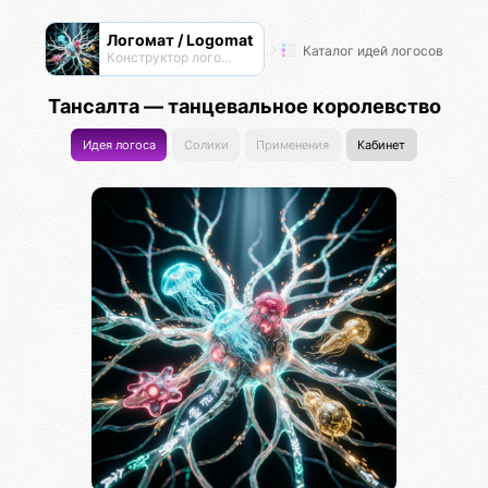
Логомат / Logomat
Каталог идей логосов
Конструктор логосов
Тансалта — танцевальное королевство
Идея логоса
Солики
Применения
Кабинет