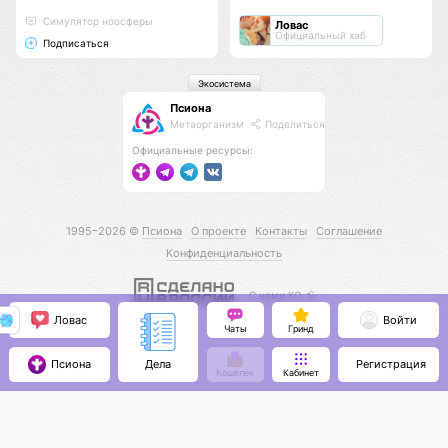
Cимулятор ноосферы
Ловас
Официальный хаб
Подписаться
Экосистема
Псиона
Метаорганизм
Поделиться
Официальные ресурсы:
1995–2026 ©
Псиона
О проекте
Контакты
Соглашение
Конфиденциальность
С нами КО 🕉️
Ловас
Войти
Чаты
Гринд
Псиона
Регистрация
Дела
Кошелёк
Кабинет