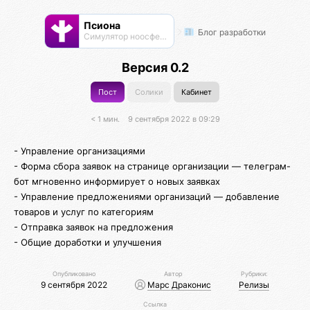
Псиона
Блог разработки
Cимулятор ноосферы
Версия 0.2
Пост
Солики
Кабинет
< 1 мин.
9 сентября 2022 в 09:29
- Управление организациями
- Форма сбора заявок на странице организации — телеграм-
бот мгновенно информирует о новых заявках
- Управление предложениями организаций — добавление
товаров и услуг по категориям
- Отправка заявок на предложения
- Общие доработки и улучшения
Опубликовано
Автор
Рубрики:
9 сентября 2022
Марс Драконис
Релизы
Ссылка