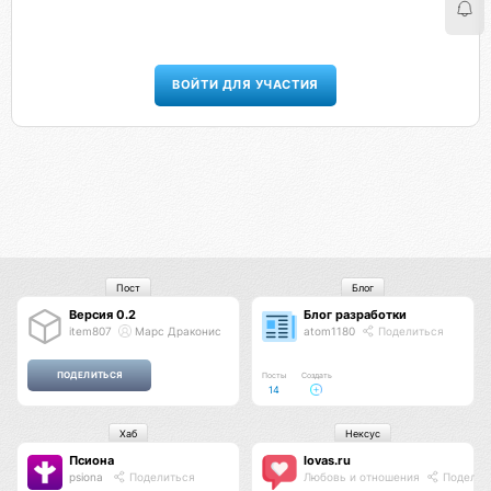
ВОЙТИ ДЛЯ УЧАСТИЯ
Пост
Блог
Версия 0.2
Блог разработки
item807
Марс Драконис
atom1180
Поделиться
Посты
Создать
14
Хаб
Нексус
Псиона
lovas.ru
psiona
Поделиться
Любовь и отношения
Поделит