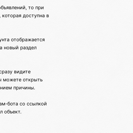
объявлений, то при
 которая доступна в
унта отображается
на новый раздел
сразу видите
вы можете открыть
ением причины.
ам-бота со ссылкой
л объект.