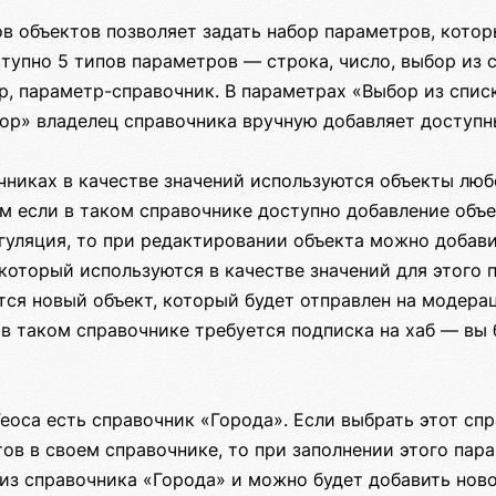
в объектов позволяет задать набор параметров, котор
тупно 5 типов параметров — строка, число, выбор из с
, параметр-справочник. В параметрах «Выбор из спис
р» владелец справочника вручную добавляет доступны
чниках в качестве значений используются объекты люб
ом если в таком справочнике доступно добавление объ
гуляция, то при редактировании объекта можно добави
 который используются в качестве значений для этого 
ся новый объект, который будет отправлен на модера
в таком справочнике требуется подписка на хаб — вы 
еоса есть справочник «Города». Если выбрать этот спр
ов в своем справочнике, то при заполнении этого пар
из справочника «Города» и можно будет добавить ново