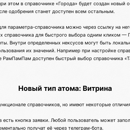
при этом в справочнике «Города» будет создан новый о
сле одобрения станет доступен всем остальным.
ля параметра-справочника можно через ссылку на него
ых справочника для быстрого выбора одним кликом — Г
люты. Внутри определенных нексусов могут быть локал
ользования их значений. Например при настройке спра
е РамПамПам доступен быстрый выбор справочника «
Новый тип атома: Витрина
ункционале справочников, но имеют некоторые отличия
в есть кнопка заявки. Любой пользователь может запол
ментально получат её через телеграм-бота.