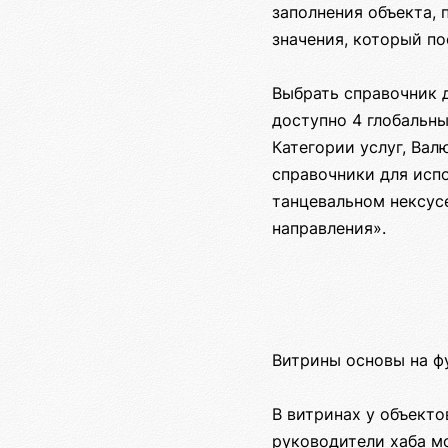
заполнения объекта, 
значения, который по
Выбрать справочник д
доступно 4 глобальн
Категории услуг, Ва
справочники для исп
танцевальном нексус
направления».
Витрины основы на ф
В витринах у объекто
руководители хаба мо