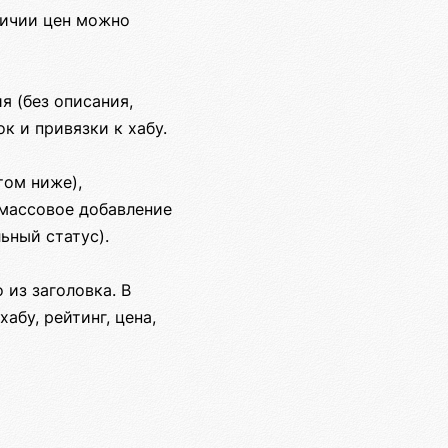
личии цен можно
я (без описания,
к и привязки к хабу.
том ниже),
 массовое добавление
ьный статус).
из заголовка. В
абу, рейтинг, цена,