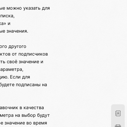
ые можно указать для
писка,
ка» и
е значения.
ого другого
ектов от подписчиков
ть своё значение и
параметра,
цию. Если для
будете подписаны на
авочник в качества
аметра на выбор будут
е значение во время