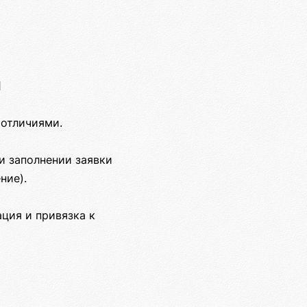
й
 отличиями.
ри заполнении заявки
ние).
ация и привязка к