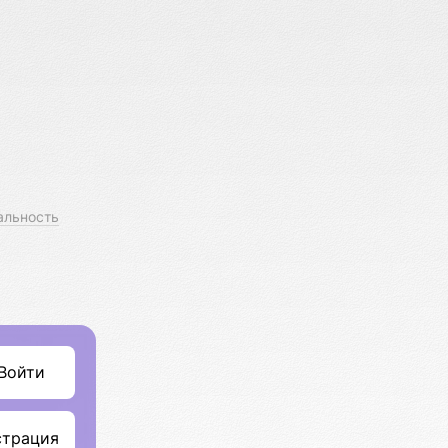
альность
Войти
страция