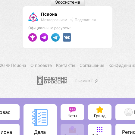
Экосистема
Псиона
Метаорганизм
Поделиться
Официальные ресурсы:
026 ©
Псиона
О проекте
Контакты
Соглашение
Конфиденци
С нами КО 🕉️
овас
Чаты
Гринд
сиона
Реги
Дела