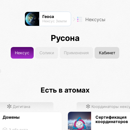
Геоса
Нексусы
Нексус Земли
Русона
Нексус
Солики
Применения
Кабинет
Есть в атомах
Дигитана
Координаторы некс
Домены
Сертификация
координаторов
3 объекта