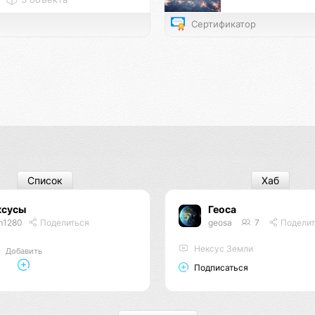
Сертификатор
Список
Хаб
ксусы
Геоса
m1280
Поделиться
geosa
7
Поделит
Нексус Земли
Добавить
Подписаться