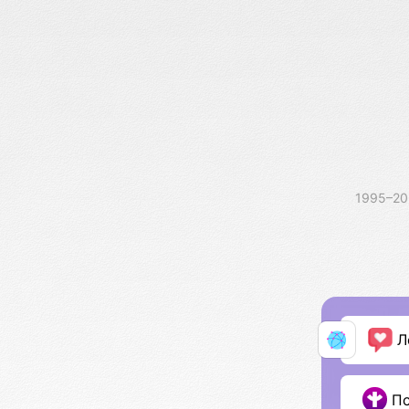
1995–2
Л
П