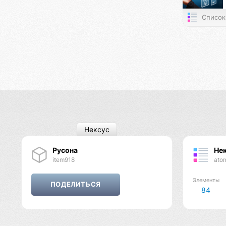
Список
Нексус
Русона
Не
item918
ato
Элементы
84