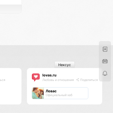
Нексус
lovas.ru
ься
Любовь и отношения
Поделиться
Ловас
Официальный хаб