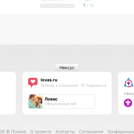
1
/ 15
Нексус
lovas.ru
Любовь и отношения
Поделиться
Офиц
Ловас
Официальный хаб
026 ©
Псиона
О проекте
Контакты
Соглашение
Конфиденци