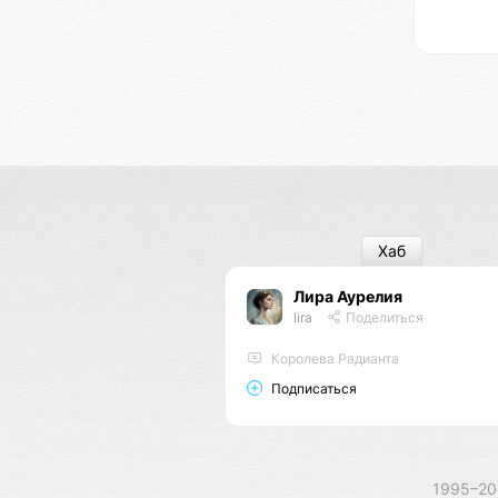
Хаб
Лира Аурелия
lira
Поделиться
Королева Радианта
Подписаться
1995–2