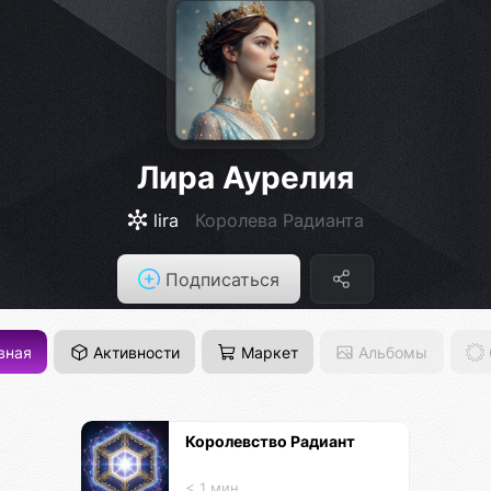
Лира Аурелия
lira
Королева Радианта
Подписаться
вная
Активности
Маркет
Альбомы
Королевство Радиант
< 1 мин.