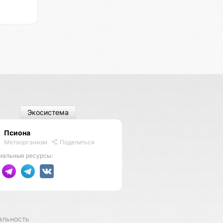
Экосистема
Псиона
Метаорганизм
Поделиться
иальные ресурсы:
альность