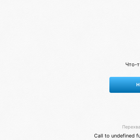
Что-т
Н
Перехва
Call to undefined f