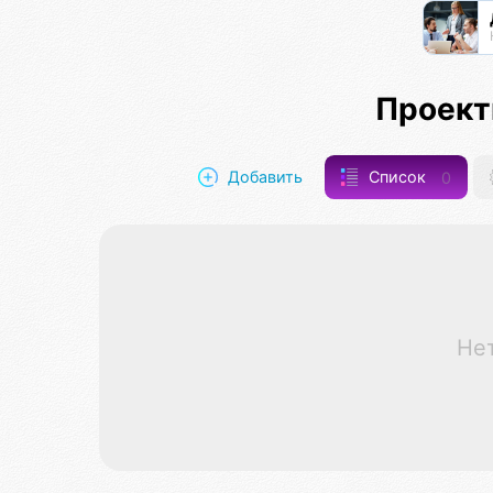
Проект
Добавить
Список
0
Не