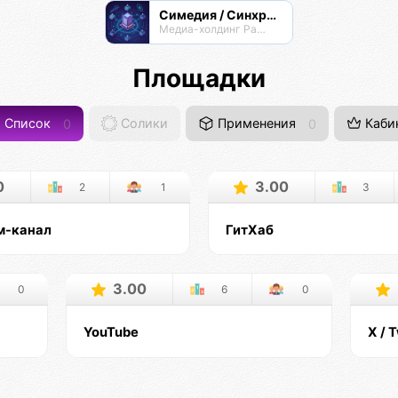
Симедия / Синхрон Медиа
Медиа-холдинг Радианта
Площадки
Список
0
Солики
Применения
0
Каби
0
3.00
2
1
3
м-канал
ГитХаб
3.00
0
6
0
YouTube
X / T