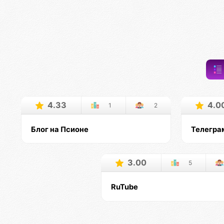
4.33
4.0
1
2
Блог на Псионе
Телегра
3.00
5
RuTube