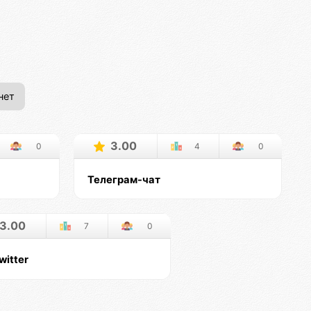
нет
3.00
0
4
0
Телеграм-чат
3.00
7
0
witter