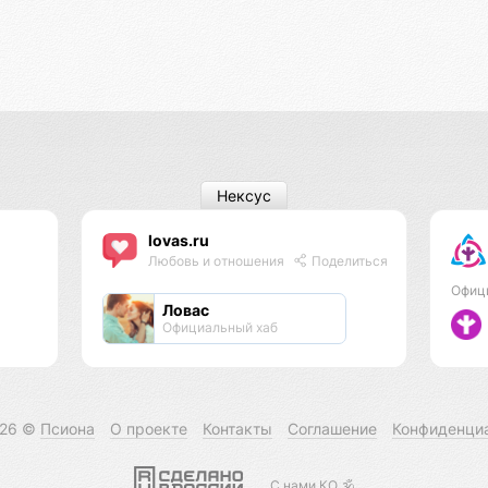
Нексус
lovas.ru
Любовь и отношения
Поделиться
Офиц
Ловас
Официальный хаб
026 ©
Псиона
О проекте
Контакты
Соглашение
Конфиденци
С нами КО 🕉️