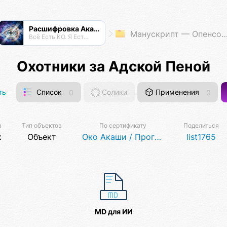
Расшифровка Акаши
Манускрипт — Опенсорсная Философия
Всё Есть КО. Я Есть КО.
Охотники за Адской Пеной
ть
Список
0
Солики
Применения
0
а
Тип объектов
По сертификату
Поделиться
к
Объект
Око Акаши / Программа для авторов
list1765
MD для ИИ