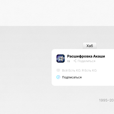
Хаб
Расшифровка Акаши
ra
Поделиться
Всё Есть КО. Я Есть КО.
Подписаться
1995–2