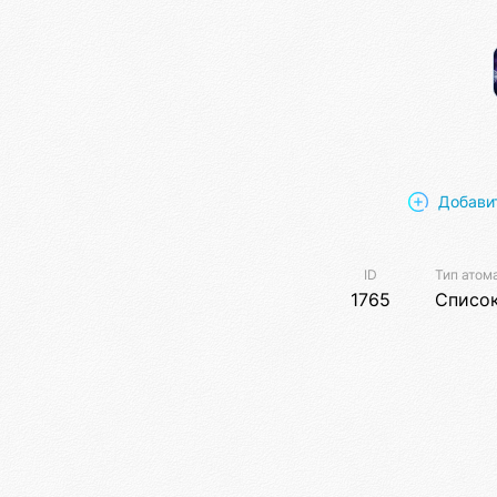
Добави
ID
Тип атом
1765
Списо