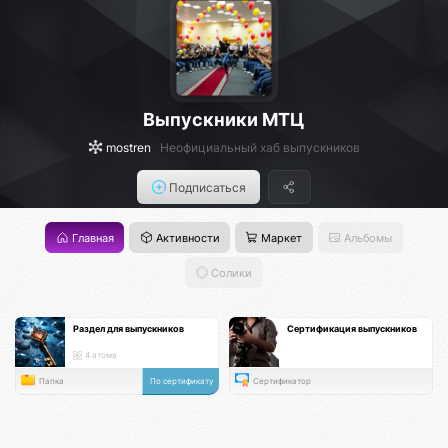
Выпускники МТЦ
mostren
Неофициальный хаб выпускников
Подписаться
Главная
Активности
Маркет
Альбомы
Солики
Раздел для выпускников
Сертификация выпускников
4 атома
Папка
По сертификату
Сертификатор