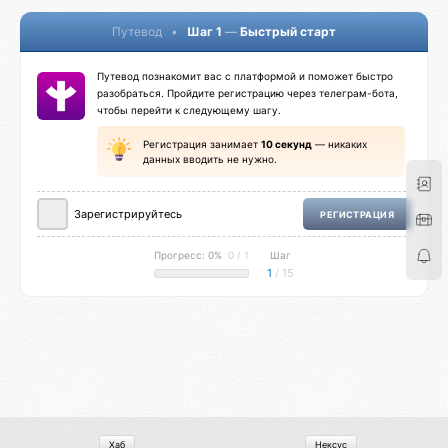
Путевод
•
Шаг 1
—
Быстрый старт
Путевод познакомит вас с платформой и поможет быстро
разобраться. Пройдите регистрацию через телеграм-бота,
чтобы перейти к следующему шагу.
Регистрация занимает
10 секунд
— никаких
данных вводить не нужно.
Зарегистрируйтесь
РЕГИСТРАЦИЯ
Прогресс: 0%
0 / 1
Шаг
1
/ 15
Хаб
Нексус