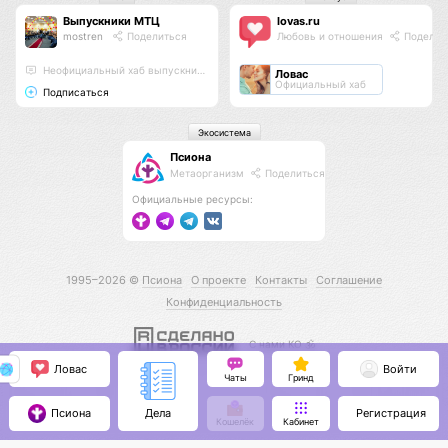
Выпускники МТЦ
lovas.ru
mostren
Поделиться
Любовь и отношения
Поделит
Неофициальный хаб выпускников
Ловас
Официальный хаб
Подписаться
Экосистема
Псиона
Метаорганизм
Поделиться
Официальные ресурсы:
1995–2026 ©
Псиона
О проекте
Контакты
Соглашение
Конфиденциальность
С нами КО 🕉️
Ловас
Войти
Чаты
Гринд
Псиона
Регистрация
Дела
Кошелёк
Кабинет