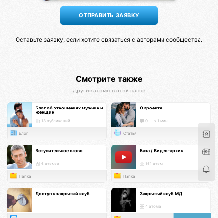
Оставьте заявку, если хотите связаться с авторами сообщества.
Смотрите также
Другие атомы в этой папке
Блог об отношениях мужчин и
О проекте
женщин
13 публикаций
0
< 1 мин.
Блог
Статья
Вступительное слово
База / Видео-архив
6 атомов
151 атом
Папка
Папка
Доступ в закрытый клуб
Закрытый клуб МД
4 атома