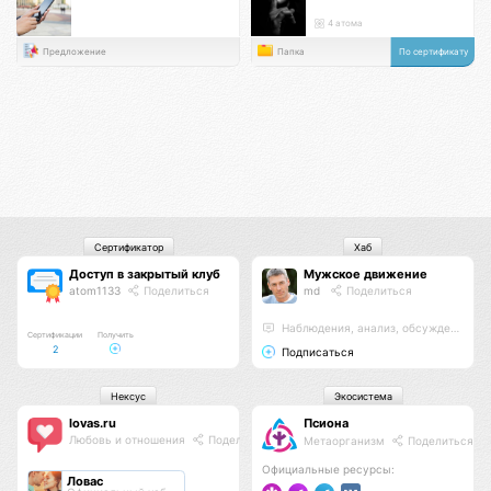
4 атома
Предложение
Папка
По сертификату
Сертификатор
Хаб
Доступ в закрытый клуб
Мужское движение
atom1133
Поделиться
md
Поделиться
Наблюдения, анализ, обсуждения
Сертификации
Получить
2
Подписаться
Нексус
Экосистема
lovas.ru
Псиона
Любовь и отношения
Поделиться
Метаорганизм
Поделиться
Официальные ресурсы:
Ловас