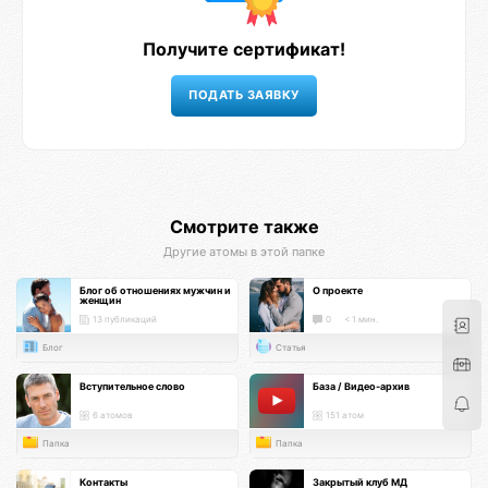
Получите сертификат!
Смотрите также
Другие атомы в этой папке
Блог об отношениях мужчин и
О проекте
женщин
13 публикаций
0
< 1 мин.
Блог
Статья
Вступительное слово
База / Видео-архив
6 атомов
151 атом
Папка
Папка
Контакты
Закрытый клуб МД