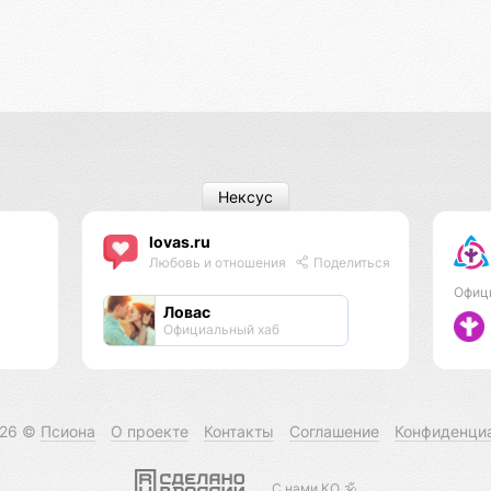
Нексус
lovas.ru
Любовь и отношения
Поделиться
Офиц
Ловас
Официальный хаб
026 ©
Псиона
О проекте
Контакты
Соглашение
Конфиденци
С нами КО 🕉️