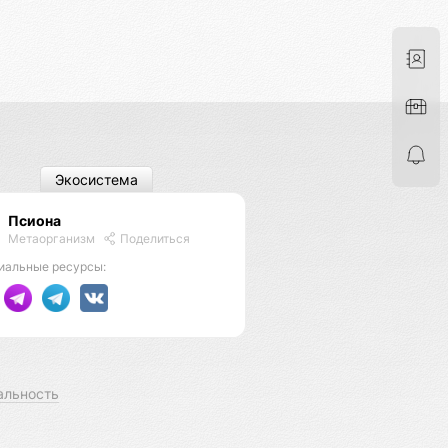
Экосистема
Псиона
Метаорганизм
Поделиться
иальные ресурсы:
альность