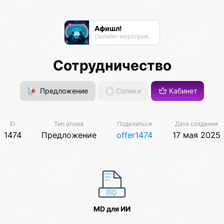
Афишл!
Онлайн-мероприятия Афиста Лаб
Сотрудничество
Предложение
Солики
Кабинет
ID
Тип атома
Поделиться
Дата создания
1474
Предложение
offer1474
17 мая 2025
MD для ИИ