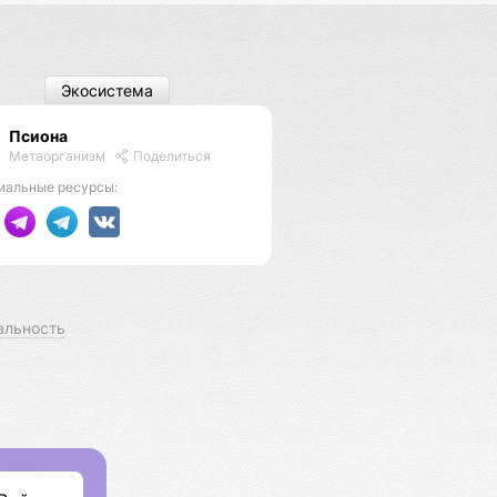
Экосистема
Псиона
Метаорганизм
Поделиться
иальные ресурсы:
альность