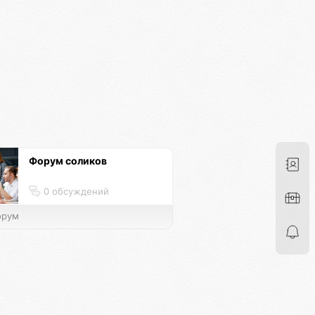
Форум соликов
0 обсуждений
рум