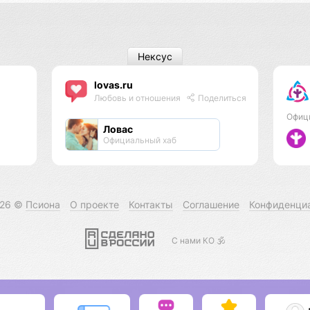
Нексус
lovas.ru
Любовь и отношения
Поделиться
Офиц
Ловас
Официальный хаб
026 ©
Псиона
О проекте
Контакты
Соглашение
Конфиденци
С нами КО 🕉️