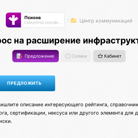
Псиона
Центр коммуникаций
Cимулятор ноосферы
рос на расширение инфраструк
Предложение
Солики
Кабинет
ишлите описание интересующего рейтинга, справочник
ога, сертификации, нексуса или другого элемента для 
иски.