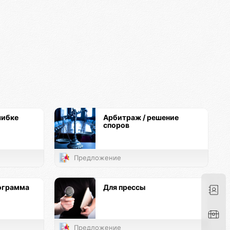
шибке
Арбитраж / решение
споров
Предложение
ограмма
Для прессы
Предложение