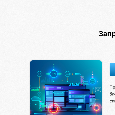
Зап
Пр
бл
сп