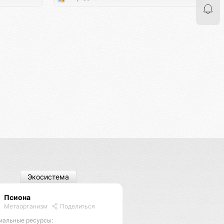
Экосистема
Псиона
Метаорганизм
Поделиться
иальные ресурсы: