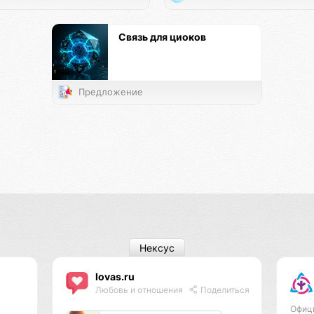
Связь для циоков
Предложение
Нексус
lovas.ru
Любовь и отношения
Поделиться
Офиц