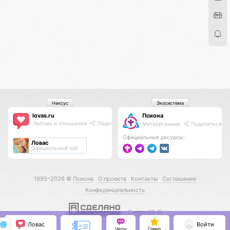
Нексус
Экосистема
lovas.ru
Псиона
Любовь и отношения
Поделиться
Метаорганизм
Поделиться
Официальные ресурсы:
Ловас
Официальный хаб
1995–2026 ©
Псиона
О проекте
Контакты
Соглашение
Конфиденциальность
С нами КО 🕉️
Ловас
Войти
Чаты
Гринд