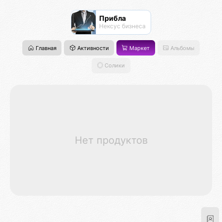
Прибла
Нексус бизнеса
Главная
Активности
Маркет
Альбомы
Солики
Нет продуктов