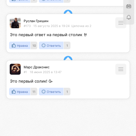
Руслан Гришин
#173
15 августа 2025 в 19:24
Цепочка из 2
Это первый ответ на первый столик 🤘
Нравка
10
Ответить
1
Марс Драконис
#1
18 июня 2025 в 13:47
Это первый солик! 🥳
Нравка
11
Ответить
1