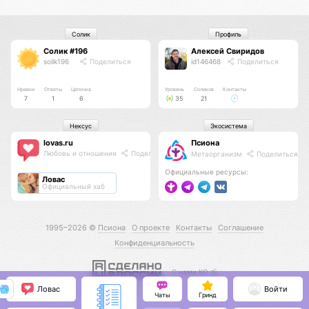
Солик
Профиль
Солик #196
Алексей Свиридов
solik196
Поделиться
id146468
Поделиться
Нравки
Ответы
Цепочка
Уровень
Соликов
Контакты
7
1
6
35
21
Нексус
Экосистема
lovas.ru
Псиона
Любовь и отношения
Поделиться
Метаорганизм
Поделиться
Официальные ресурсы:
Ловас
Официальный хаб
1995–2026 ©
Псиона
О проекте
Контакты
Соглашение
Конфиденциальность
С нами КО 🕉️
Ловас
Войти
Чаты
Гринд