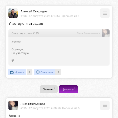
Алексей Свиридов
#196
17 августа 2025 в 13:57
Цепочка из 6
Участвую и страдаю
Ответ на солик #195
Лиза Емельянова
Ахахах

Осуждаю...

Но участвую

🤣
Нравка
7
Ответить
1
1
5
Ответы
Цепочка
Лиза Емельянова
#195
17 августа 2025 в 08:56
Цепочка из 5
Ахахах
