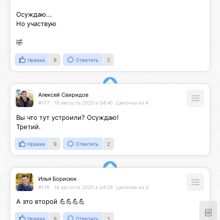
Осуждаю...

Но участвую

🤣
Нравка
8
Ответить
2
Алексей Свиридов
#177
16 августа 2025 в 04:45
Цепочка из 4
Вы что тут устроили? Осуждаю!

Третий.
Нравка
9
Ответить
2
Илья Борисюк
#176
16 августа 2025 в 04:28
Цепочка из 3
А это второй 💪💪💪💪
Нравка
9
Ответить
1