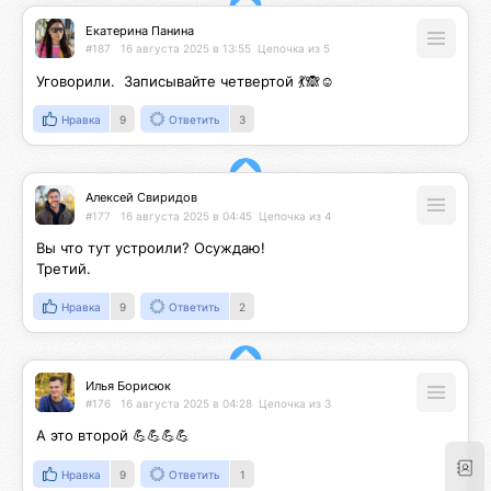
Екатерина Панина
#187
16 августа 2025 в 13:55
Цепочка из 5
Уговорили.  Записывайте четвертой 💃🙈☺️
Нравка
9
Ответить
3
Алексей Свиридов
#177
16 августа 2025 в 04:45
Цепочка из 4
Вы что тут устроили? Осуждаю!

Третий.
Нравка
9
Ответить
2
Илья Борисюк
#176
16 августа 2025 в 04:28
Цепочка из 3
А это второй 💪💪💪💪
Нравка
9
Ответить
1