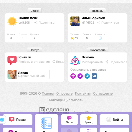
Солик
Профиль
Солик #208
Илья Борисюк
solik208
Поделиться
id146522
Поделиться
Нравки
Ответы
Цепочка
Уровень
Соликов
Контакты
8
0
7
22
0
Нексус
Экосистема
lovas.ru
Псиона
Любовь и отношения
Поделиться
Метаорганизм
Поделиться
Официальные ресурсы:
Ловас
Официальный хаб
1995–2026 ©
Псиона
О проекте
Контакты
Соглашение
Конфиденциальность
С нами КО 🕉️
Ловас
Войти
Чаты
Гринд