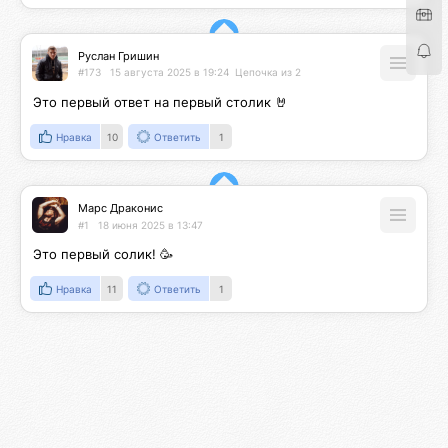
Руслан Гришин
#173
15 августа 2025 в 19:24
Цепочка из 2
Это первый ответ на первый столик 🤘
Нравка
10
Ответить
1
Марс Драконис
#1
18 июня 2025 в 13:47
Это первый солик! 🥳
Нравка
11
Ответить
1