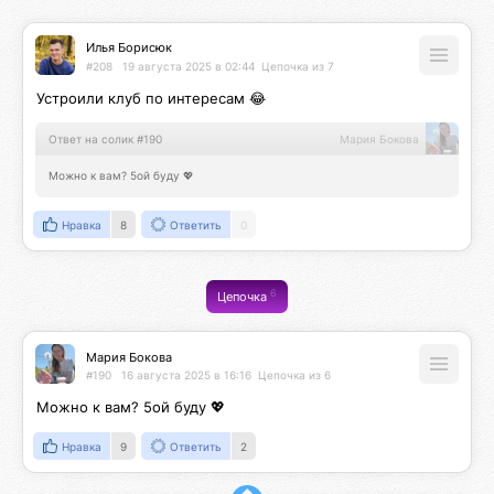
Илья Борисюк
#208
19 августа 2025 в 02:44
Цепочка из 7
Устроили клуб по интересам 😂
Ответ на солик #190
Мария Бокова
Можно к вам? 5ой буду 💖
Нравка
8
Ответить
0
6
Цепочка
Мария Бокова
#190
16 августа 2025 в 16:16
Цепочка из 6
Можно к вам? 5ой буду 💖
Нравка
9
Ответить
2