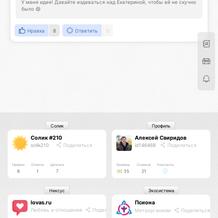
У меня идея! Давайте издеваться над Екатериной, чтобы ей не скучно 
было 😄
Нравка
8
Ответить
0
Солик
Профиль
Солик #210
Алексей Свиридов
solik210
Поделиться
id146468
Поделиться
Нравки
Ответы
Цепочка
Уровень
Соликов
Контакты
8
1
7
35
21
Нексус
Экосистема
lovas.ru
Псиона
Любовь и отношения
Поделиться
Метаорганизм
Поделиться