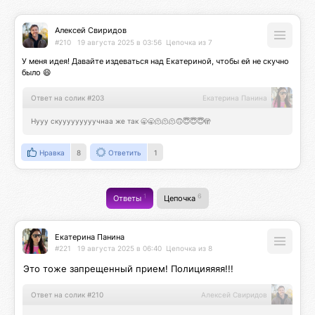
Алексей Свиридов
#210
19 августа 2025 в 03:56
Цепочка из 7
У меня идея! Давайте издеваться над Екатериной, чтобы ей не скучно 
было 😄
Ответ на солик #203
Екатерина Панина
Нууу скууууууууучнаа же так 🥱🥱🫠🫠🫠🙃😇😇😇🫣
Нравка
8
Ответить
1
1
6
Ответы
Цепочка
Екатерина Панина
#221
19 августа 2025 в 06:40
Цепочка из 8
Это тоже запрещенный прием! Полицияяяя!!!
Ответ на солик #210
Алексей Свиридов