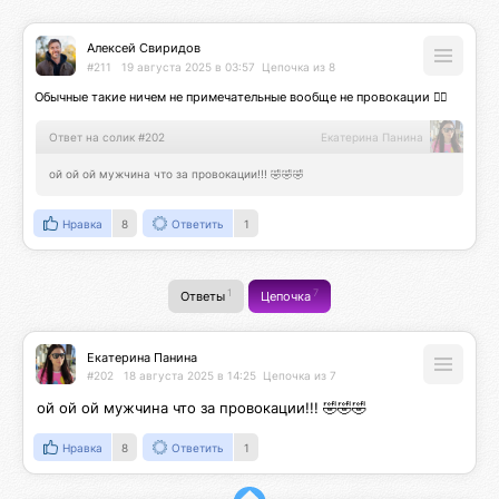
Алексей Свиридов
#211
19 августа 2025 в 03:57
Цепочка из 8
Обычные такие ничем не примечательные вообще не провокации 🤷‍♂️
Ответ на солик #202
Екатерина Панина
ой ой ой мужчина что за провокации!!! 🤣🤣🤣
Нравка
8
Ответить
1
1
7
Ответы
Цепочка
Екатерина Панина
#202
18 августа 2025 в 14:25
Цепочка из 7
ой ой ой мужчина что за провокации!!! 🤣🤣🤣
Нравка
8
Ответить
1