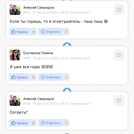
Алексей Свиридов
#193
17 августа 2025 в 06:23
Цепочка из 6
Если ты горишь, то я огнетушитель - пыш пыш 😄
Нравка
9
Ответить
1
Екатерина Панина
#185
16 августа 2025 в 13:51
Цепочка из 5
Я уже вся горю 🤣🤣🤣
Нравка
9
Ответить
1
Алексей Свиридов
#184
16 августа 2025 в 05:32
Цепочка из 4
Согреть?
Нравка
8
Ответить
1