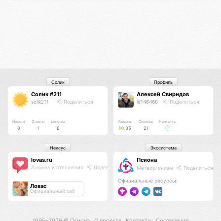
Солик
Профиль
Солик #211
Алексей Свиридов
solik211
Поделиться
id146468
Поделиться
Нравки
Ответы
Цепочка
Уровень
Соликов
Контакты
8
1
8
35
21
Нексус
Экосистема
lovas.ru
Псиона
Любовь и отношения
Поделиться
Метаорганизм
Поделиться
Официальные ресурсы:
Ловас
Официальный хаб
1995–2026 ©
Псиона
О проекте
Контакты
Соглашение