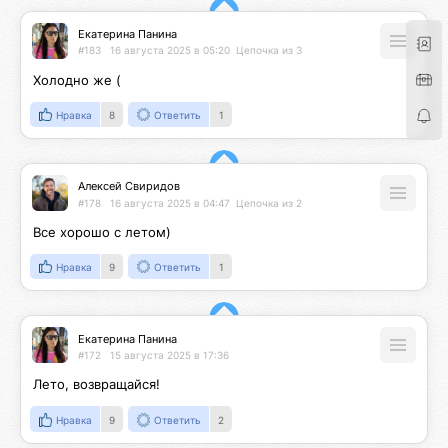
Екатерина Панина
#183
16 августа 2025 в 05:20
Цепочка из 3
Холодно же (
Нравка
8
Ответить
1
Алексей Свиридов
#178
16 августа 2025 в 04:47
Цепочка из 2
Все хорошо с летом)
Нравка
9
Ответить
1
Екатерина Панина
#172
15 августа 2025 в 17:36
Лето, возвращайся!
Нравка
9
Ответить
2