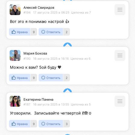
Алексей Свиридов
#194
17 августа 2025 в 06:25
Цепочка из 7
Вот это я понимаю настрой 👍
Нравка
9
Ответить
2
Мария Бокова
#190
16 августа 2025 в 16:16
Цепочка из 6
Можно к вам? 5ой буду 💖
Нравка
9
Ответить
2
Екатерина Панина
#187
16 августа 2025 в 13:55
Цепочка из 5
Уговорили.  Записывайте четвертой 💃🙈☺️
Нравка
9
Ответить
3