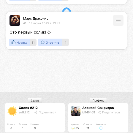
Марс Драконис
#1
18 июня 2025 в 13:47
Это первый солик! 🥳
Нравка
11
Ответить
1
Солик
Профиль
Солик #212
Алексей Свиридов
solik212
Поделиться
id146468
Поделиться
Нравки
Ответы
Цепочка
Уровень
Соликов
Контакты
8
1
9
35
21