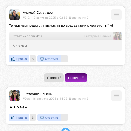
Алексей Свиридов
#212
19 августа 2025 в 03:58
Цепочка из 9
Теперь нам предстоит выяснить во всех деталях о чем это ты? 😄
Ответ на солик #200
Екатерина Панина
А я о чем!
Нравка
8
Ответить
1
1
8
Ответы
Цепочка
Екатерина Панина
#200
18 августа 2025 в 14:23
Цепочка из 8
А я о чем!
Нравка
8
Ответить
1