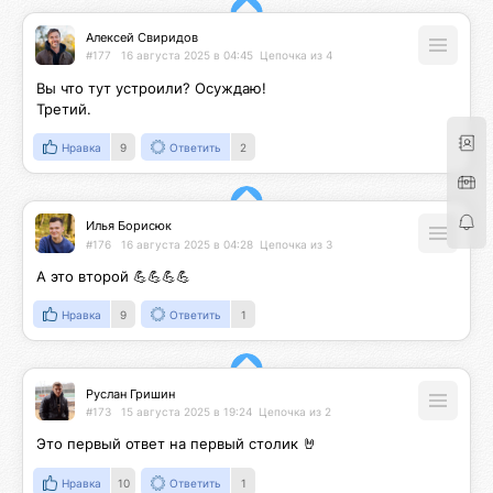
Алексей Свиридов
#177
16 августа 2025 в 04:45
Цепочка из 4
Вы что тут устроили? Осуждаю!

Третий.
Нравка
9
Ответить
2
Илья Борисюк
#176
16 августа 2025 в 04:28
Цепочка из 3
А это второй 💪💪💪💪
Нравка
9
Ответить
1
Руслан Гришин
#173
15 августа 2025 в 19:24
Цепочка из 2
Это первый ответ на первый столик 🤘
Нравка
10
Ответить
1