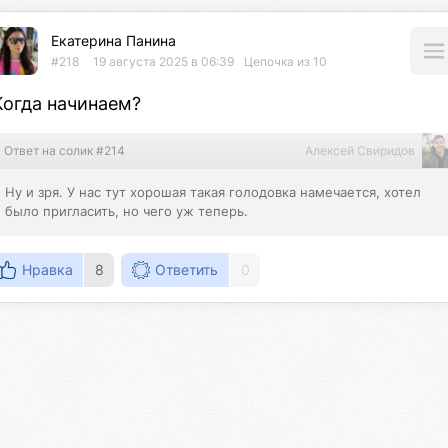
Екатерина Панина
#218
19 августа 2025 в 06:39
Цепочка из 10
Когда начинаем?
Ответ на солик #214
Алексей Свиридов
Ну и зря. У нас тут хорошая такая голодовка намечается, хотел 
было пригласить, но чего уж теперь.
Нравка
8
Ответить
0