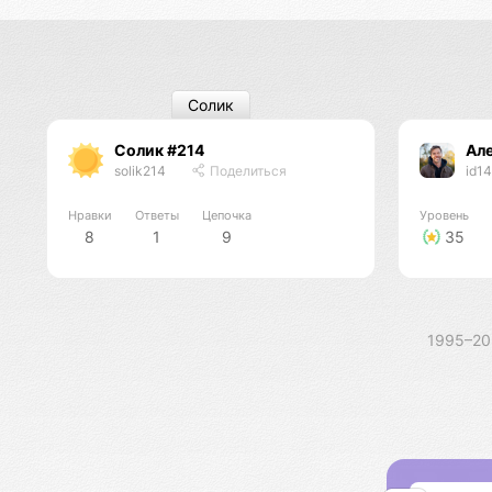
Солик
Солик #214
Ал
solik214
Поделиться
id1
Нравки
Ответы
Цепочка
Уровень
8
1
9
35
1995–2