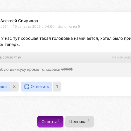
Алексей Свиридов
#214
19 августа 2025 в 04:00
Цепочка из 9
. У нас тут хорошая такая голодовка намечается, хотел было приг
уж теперь.
а солик #197
Мария Бок
юбую движуху кроме голодовки 🤣🤣🤣
вка
8
Ответить
1
1
8
Ответы
Цепочка