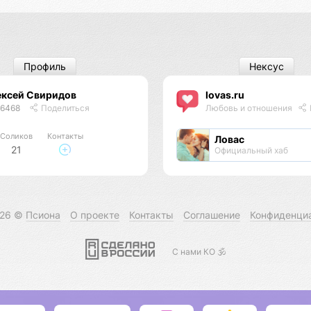
Профиль
Нексус
ексей Свиридов
lovas.ru
46468
Поделиться
Любовь и отношения
Соликов
Контакты
Ловас
21
Официальный хаб
026 ©
Псиона
О проекте
Контакты
Соглашение
Конфиденци
С нами КО 🕉️