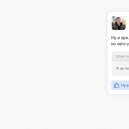
Ну и зря
но чего 
Ответ н
Я за л
Нра