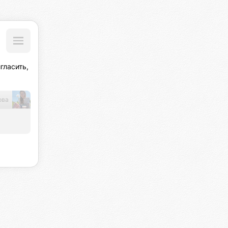
ласить, 
ова