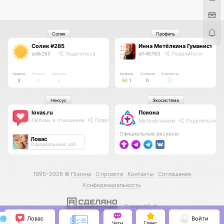
Солик
Профиль
Солик #285
Инна Метёлкина Гуманистичес
solik285
Поделиться
id146763
Поделиться
Нравки
Ответы
Цепочка
Уровень
Соликов
Контакты
3
0
0
1
0
Нексус
Экосистема
lovas.ru
Псиона
Любовь и отношения
Поделиться
Метаорганизм
Поделиться
Официальные ресурсы:
Ловас
Официальный хаб
1995–2026 ©
Псиона
О проекте
Контакты
Соглашение
Конфиденциальность
С нами КО 🕉️
Ловас
Войти
Чаты
Гринд