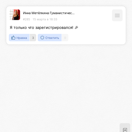
Инна Метёлкина Гуманистический Психолог Интегративный метод🕊️специалист по психосоматике
#285
15 марта в 16:33
Я только что зарегистрировался! 🎉
Нравка
3
Ответить
0