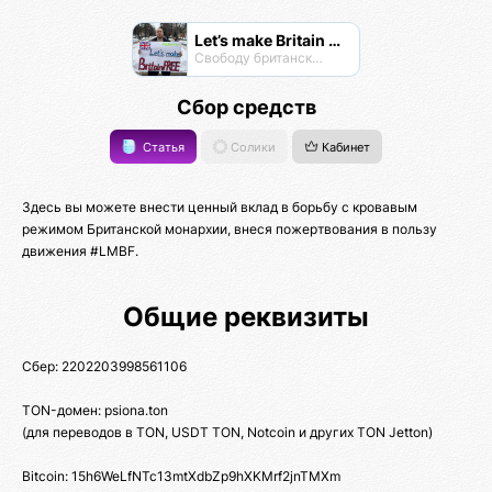
Let’s make Britain FREE!
Свободу британскому народу! #letsmakebritainfree #lmbf
Сбор средств
Статья
Солики
Кабинет
Здесь вы можете внести ценный вклад в борьбу с кровавым
режимом Британской монархии, внеся пожертвования в пользу
движения #LMBF.
Общие реквизиты
Сбер: 2202203998561106
TON-домен: psiona.ton
(для переводов в TON, USDT TON, Notcoin и других TON Jetton)
Bitcoin: 15h6WeLfNTc13mtXdbZp9hXKMrf2jnTMXm