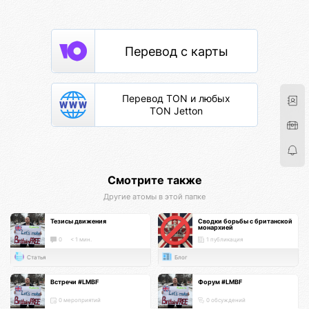
Перевод с карты
Перевод TON и любых
TON Jetton
Смотрите также
Другие атомы в этой папке
Тезисы движения
Сводки борьбы с британской
монархией
0
< 1 мин.
1 публикация
Статья
Блог
Встречи #LMBF
Форум #LMBF
0 мероприятий
0 обсуждений