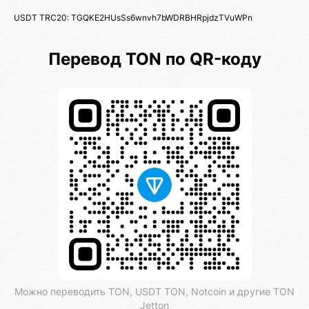
USDT TRC20: TGQKE2HUsSs6wnvh7bWDRBHRpjdzTVuWPn
Перевод TON по QR-коду
Можно переводить TON, USDT TON, Notcoin и другие TON
Jetton