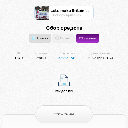
Let’s make Britain FREE!
Свободу британскому народу! #letsmakebritainfree #lmbf
Сбор средств
Статья
Солики
Кабинет
ID
Тип атома
Поделиться
Дата создания
1249
Статья
article1249
19 ноября 2024
MD для ИИ
Открыть чат