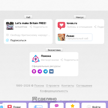
Хаб
Нексус
Let’s make Britain FREE!
lovas.ru
britainfree
Поделиться
Любовь и отношения
Поделит
Свободу британскому народу! #letsmakebritainfree #lmbf
Ловас
Официальный хаб
Подписаться
Экосистема
Псиона
Метаорганизм
Поделиться
Официальные ресурсы:
1995–2026 ©
Псиона
О проекте
Контакты
Соглашение
Конфиденциальность
С нами КО 🕉️
Ловас
Войти