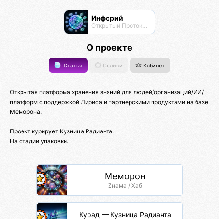
Инфорий
Открытый Протокол Знаний
О проекте
Статья
Солики
Кабинет
Открытая платформа хранения знаний для людей/организаций/ИИ/
платформ с поддержкой Лириса и партнерскими продуктами на базе
Меморона.
Проект курирует Кузница Радианта.
На стадии упаковки.
Меморон
Zнама / Хаб
Курад — Кузница Радианта