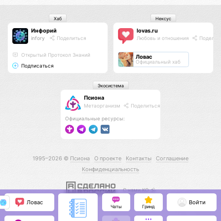
Хаб
Нексус
Инфорий
lovas.ru
infory
Поделиться
Любовь и отношения
Поделит
Открытый Протокол Знаний
Ловас
Официальный хаб
Подписаться
Экосистема
Псиона
Метаорганизм
Поделиться
Официальные ресурсы:
1995–2026 ©
Псиона
О проекте
Контакты
Соглашение
Конфиденциальность
С нами КО 🕉️
Ловас
Войти
Чаты
Гринд