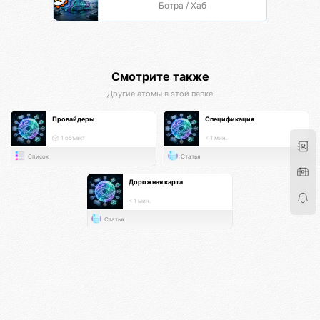
Ботра / Хаб
Смотрите также
Другие атомы в этой папке
Провайдеры
Спецификация
1 объект
< 1 мин.
Список
Статья
Дорожная карта
< 1 мин.
Статья