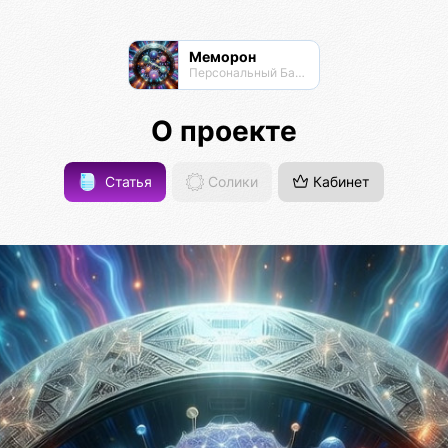
Меморон
Персональный Банк Памяти
О проекте
Статья
Солики
Кабинет