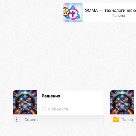
ЭММА — технологическ
Псиона
Решения
4 объекта
Список
Папка