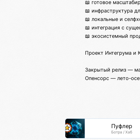
📖 готовое масштаби
📖 инфраструктура д
📖 локальные и селфх
📖 интеграция с су
📖 экосистемный про
Проект Интегрума и 
Закрытый релиз — ма
Опенсорс — лето-осе
Пуфлер
Ботра / Хаб