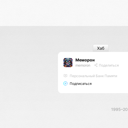
Хаб
Меморон
memoron
Поделиться
Персональный Банк Памяти
Подписаться
1995–2