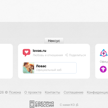
Нексус
lovas.ru
Любовь и отношения
Поделиться
Офиц
Ловас
Официальный хаб
026 ©
Псиона
О проекте
Контакты
Соглашение
Конфиденци
С нами КО 🕉️