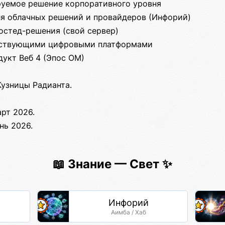
руемое решение корпоративного уровня
ля облачных решений и провайдеров (Инфорий)
остед-решения (свой сервер)
ществующими цифровыми платформами
дукт Веб 4 (Эпос ОМ)
Кузницы Радианта.
рт 2026.
нь 2026.
📖 Знание — Свет ✨
Инфорий
Аимба / Хаб