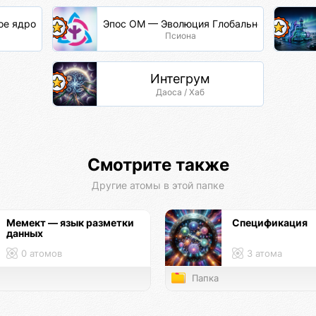
ое ядро
Эпос ОМ — Эволюция Глобальной Сети
Псиона
Интегрум
Даоса / Хаб
Смотрите также
Другие атомы в этой папке
Мемект — язык разметки
Спецификация
данных
0 атомов
3 атома
Папка