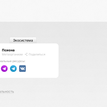
Экосистема
Псиона
Метаорганизм
Поделиться
иальные ресурсы:
альность