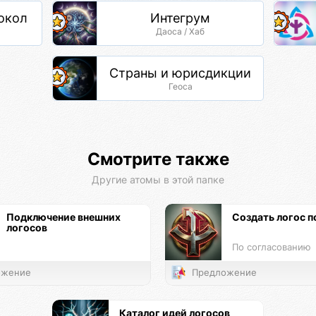
окол
Интегрум
Даоса / Хаб
Страны и юрисдикции
Геоса
Смотрите также
Другие атомы в этой папке
Подключение внешних
Создать логос п
логосов
По согласованию
жение
Предложение
Каталог идей логосов