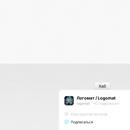
Хаб
Логомат / Logomat
logomat
Поделиться
Конструктор логосов
Подписаться