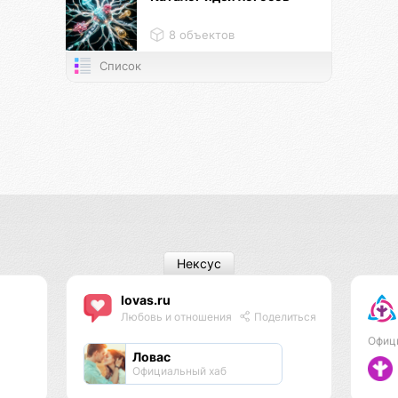
8 объектов
Список
Нексус
lovas.ru
Любовь и отношения
Поделиться
Офиц
Ловас
Официальный хаб