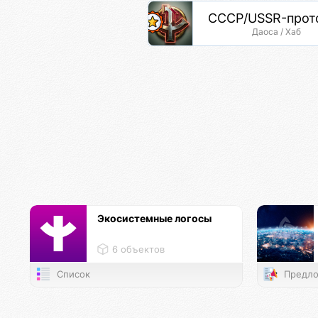
СССР/USSR-прот
Даоса / Хаб
Экосистемные логосы
6 объектов
Список
Предло