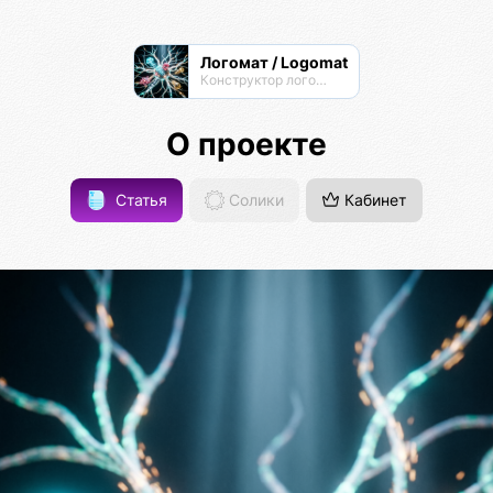
Логомат / Logomat
Конструктор логосов
О проекте
Статья
Солики
Кабинет