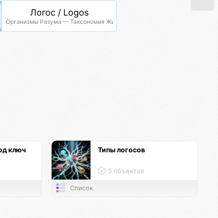
Логос / Logos
Организмы Разума — Таксономия Жизни
од ключ
Типы логосов
5 объектов
Список