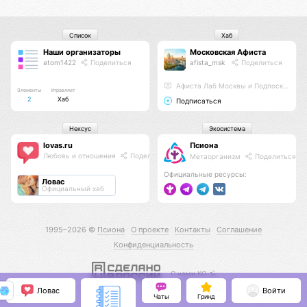
Список
Хаб
Наши организаторы
Московская Афиста
atom1422
Поделиться
afista_msk
Поделиться
Афиста Лаб Москвы и Подпосковья
Элементы
Управляет
2
Хаб
Подписаться
Нексус
Экосистема
lovas.ru
Псиона
Любовь и отношения
Поделиться
Метаорганизм
Поделиться
Официальные ресурсы:
Ловас
Официальный хаб
1995–2026 ©
Псиона
О проекте
Контакты
Соглашение
Конфиденциальность
С нами КО 🕉️
Ловас
Войти
Чаты
Гринд