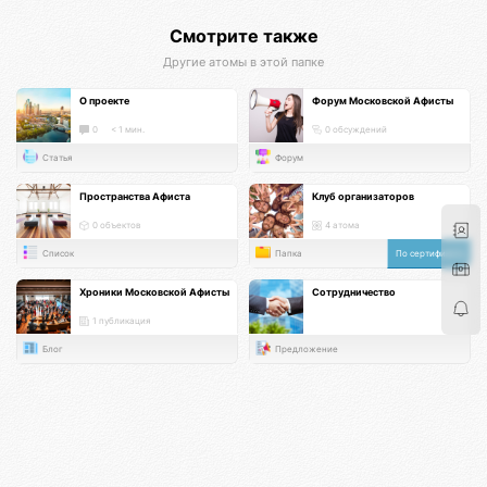
Смотрите также
Другие атомы в этой папке
О проекте
Форум Московской Афисты
0
< 1 мин.
0 обсуждений
Статья
Форум
Пространства Афиста
Клуб организаторов
0 объектов
4 атома
Список
Папка
По сертификату
Хроники Московской Афисты
Сотрудничество
1 публикация
Блог
Предложение