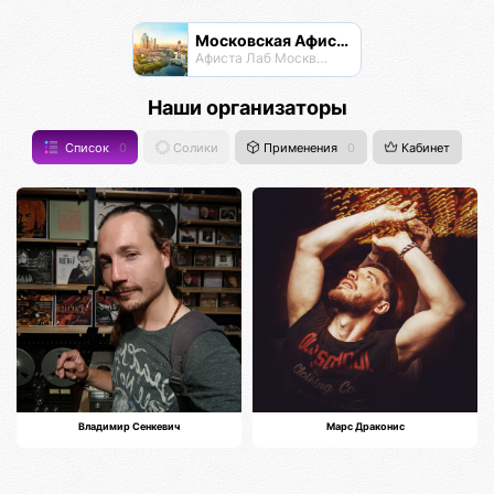
Московская Афиста
Афиста Лаб Москвы и Подпосковья
Наши организаторы
Список
0
Солики
Применения
0
Кабинет
Владимир Сенкевич
Марс Драконис