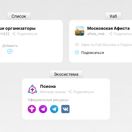
Список
Хаб
ши организаторы
Московская Афиста
m1422
Поделиться
afista_msk
Поделить
Афиста Лаб Москвы и Подпо
Добавить
Подписаться
Экосистема
Псиона
Метаорганизм
Поделиться
Официальные ресурсы: