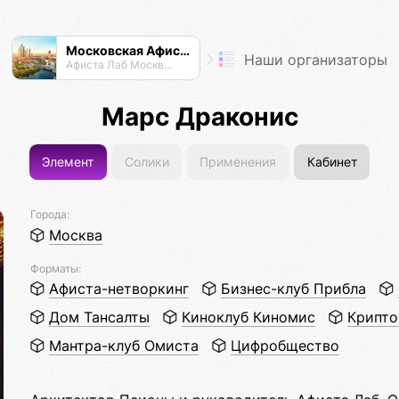
Московская Афиста
Наши организаторы
Афиста Лаб Москвы и Подпосковья
Марс Драконис
Элемент
Солики
Применения
Кабинет
Города:
Москва
Форматы:
Афиста-нетворкинг
Бизнес-клуб Прибла
Дом Тансалты
Киноклуб Киномис
Крипто
Мантра-клуб Омиста
Цифробщество