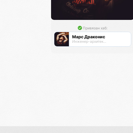
Привязан хаб:
Марс Драконис
Инженер-архитектор