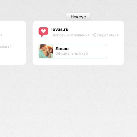
Нексус
lovas.ru
ся
Любовь и отношения
Поделиться
сковья
Ловас
Официальный хаб