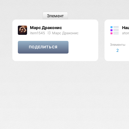
Элемент
Марс Драконис
На
item1545
Марс Драконис
ato
Элементы
2