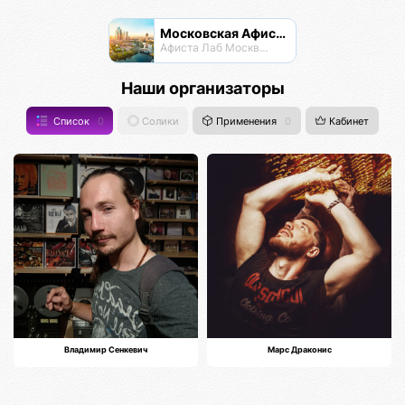
Московская Афиста
Афиста Лаб Москвы и Подпосковья
Наши организаторы
Список
0
Солики
Применения
0
Кабинет
Владимир Сенкевич
Марс Драконис