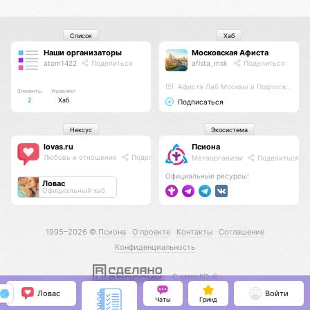
Список
Хаб
Наши организаторы
Московская Афиста
atom1422
Поделиться
afista_msk
Поделиться
Афиста Лаб Москвы и Подпосковья
Элементы
Управляет
2
Хаб
Подписаться
Нексус
Экосистема
lovas.ru
Псиона
Любовь и отношения
Поделиться
Метаорганизм
Поделиться
Официальные ресурсы:
Ловас
Официальный хаб
1995–2026 ©
Псиона
О проекте
Контакты
Соглашение
Конфиденциальность
С нами КО 🕉️
Ловас
Войти
Чаты
Гринд