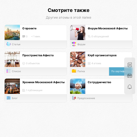
Смотрите также
Другие атомы в этой папке
О проекте
Форум Московской Афисты
0
< 1 мин.
0 обсуждений
Статья
Форум
Пространства Афиста
Клуб организаторов
0 объектов
4 атома
Список
Папка
По сертификату
Хроники Московской Афисты
Сотрудничество
1 публикация
Блог
Предложение