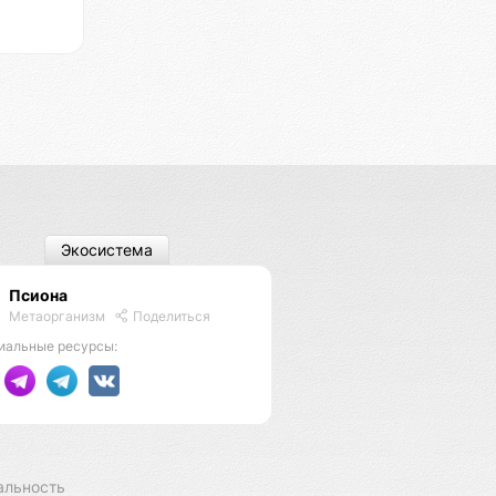
Экосистема
Псиона
Метаорганизм
Поделиться
иальные ресурсы:
альность