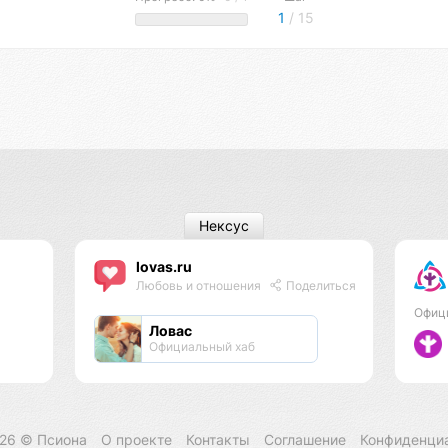
1
/ 15
Нексус
lovas.ru
Любовь и отношения
Поделиться
Офиц
Ловас
Официальный хаб
026 ©
Псиона
О проекте
Контакты
Соглашение
Конфиденци