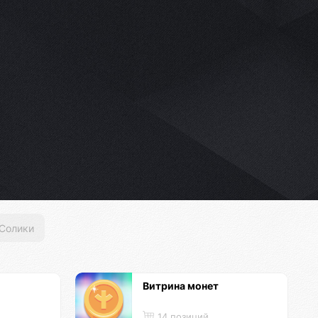
Солики
Витрина монет
14 позиций