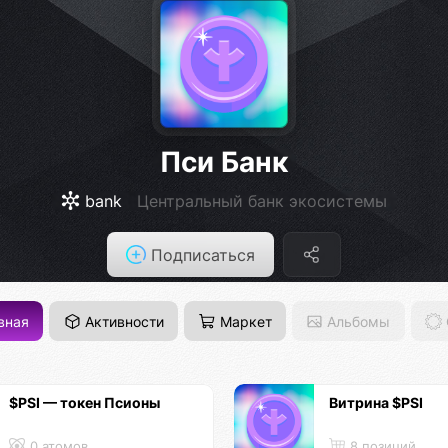
Пси Банк
bank
Центральный банк экосистемы
Подписаться
вная
Активности
Маркет
Альбомы
$PSI — токен Псионы
Витрина $PSI
0 атомов
8 позиций